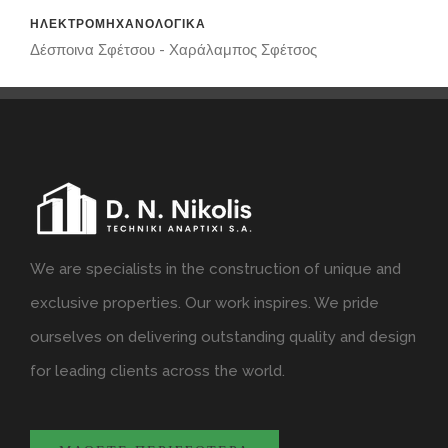
ΗΛΕΚΤΡΟΜΗΧΑΝΟΛΟΓΙΚΑ
Δέσποινα Σφέτσου - Χαράλαμπος Σφέτσος
We are specialists in the construction of unique and
exclusive properties. Our work inspires. We pride
ourselves on delivering outstanding quality and design
for leading clients across the world.